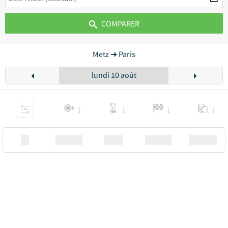
COMPARER
Metz ➜ Paris
lundi 10 août
XX
Station
00:00
Station
00.00€ a