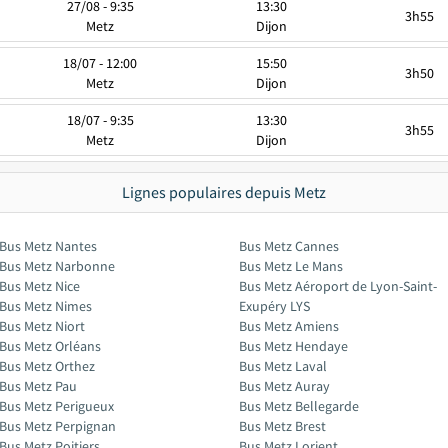
27/08 - 9:35
13:30
3h55
Metz
Dijon
18/07 - 12:00
15:50
3h50
Metz
Dijon
18/07 - 9:35
13:30
3h55
Metz
Dijon
Lignes populaires depuis Metz
Bus Metz Nantes
Bus Metz Cannes
Bus Metz Narbonne
Bus Metz Le Mans
Bus Metz Nice
Bus Metz Aéroport de Lyon-Saint-
Bus Metz Nimes
Exupéry LYS
Bus Metz Niort
Bus Metz Amiens
Bus Metz Orléans
Bus Metz Hendaye
Bus Metz Orthez
Bus Metz Laval
Bus Metz Pau
Bus Metz Auray
Bus Metz Perigueux
Bus Metz Bellegarde
Bus Metz Perpignan
Bus Metz Brest
Bus Metz Poitiers
Bus Metz Lorient