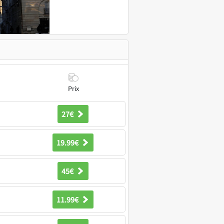
Prix
27€
19.99€
45€
11.99€