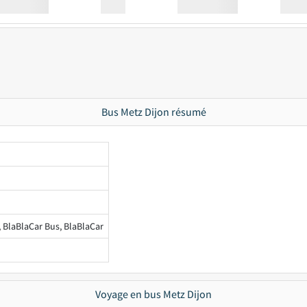
Station
00:00
Station
00.00
Bus Metz Dijon résumé
, BlaBlaCar Bus, BlaBlaCar
Voyage en bus Metz Dijon