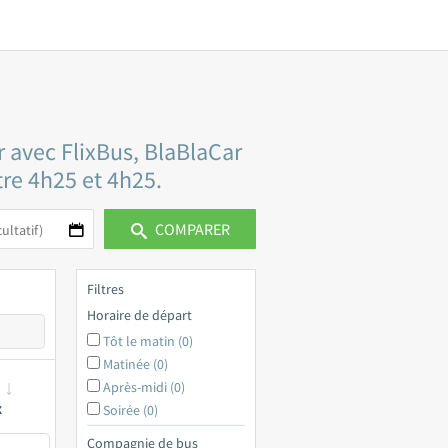
r avec FlixBus, BlaBlaCar
tre 4h25 et 4h25.
COMPARER
Filtres
Horaire de départ
Tôt le matin (0)
Matinée (0)
Après-midi (0)
x
Soirée (0)
Compagnie de bus