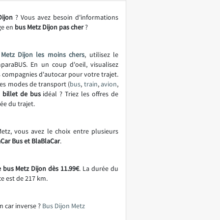
Dijon
? Vous avez besoin d'informations
ge en
bus Metz Dijon pas cher
?
Metz Dijon les moins chers
, utilisez le
araBUS. En un coup d'oeil, visualisez
es compagnies d'autocar pour votre trajet.
es modes de transport (
bus
,
train
,
avion
,
e
billet de bus
idéal ? Triez les offres de
ée du trajet.
Metz, vous avez le choix entre plusieurs
aCar Bus et BlaBlaCar
.
e bus Metz Dijon dès 11.99€
. La durée du
ce est de 217 km.
n car inverse ?
Bus Dijon Metz