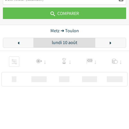
COMPARER
Metz ➜ Toulon
lundi 10 août
XX
Station
00:00
Station
00.00€ a