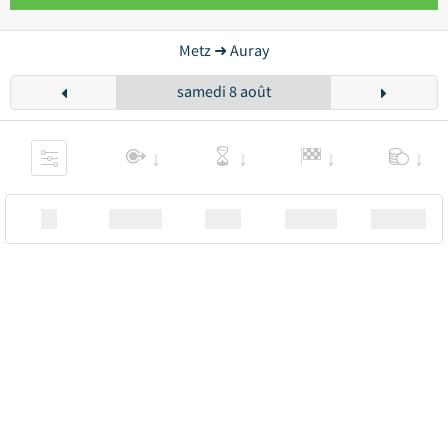
Metz ➜ Auray
samedi 8 août
XX
Station
00:00
Station
00.00€ a