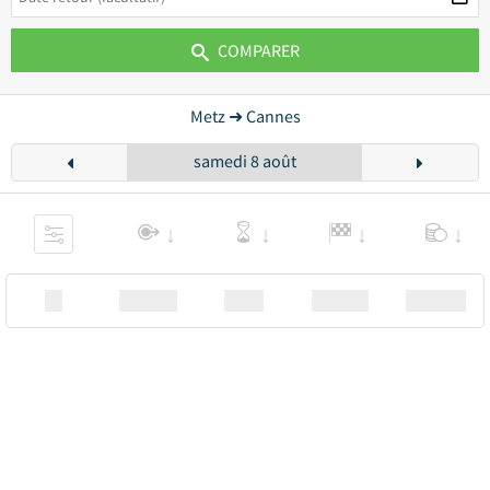
COMPARER
Metz ➜ Cannes
samedi 8 août
XX
Station
00:00
Station
00.00€ a