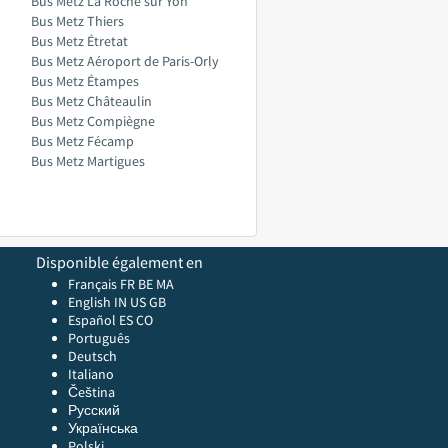
Bus Metz La Roche sur Yon
Bus Metz Thiers
Bus Metz Étretat
Bus Metz Aéroport de Paris-Orly
Bus Metz Étampes
Bus Metz Châteaulin
Bus Metz Compiègne
Bus Metz Fécamp
Bus Metz Martigues
Disponible également en
Français FR
BE
MA
English
IN
US
GB
Español ES
CO
Português
Deutsch
Italiano
Čeština
Русский
Українська
Polski