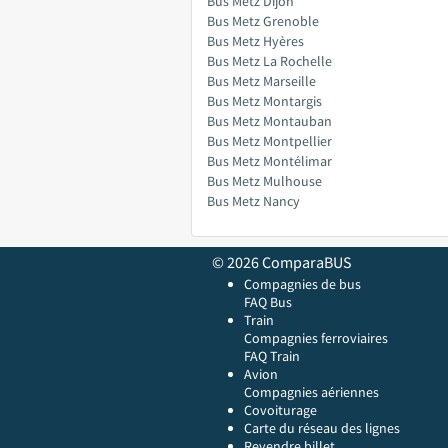
Bus Metz Dijon
Bus Metz Grenoble
Bus Metz Hyères
Bus Metz La Rochelle
Bus Metz Marseille
Bus Metz Montargis
Bus Metz Montauban
Bus Metz Montpellier
Bus Metz Montélimar
Bus Metz Mulhouse
Bus Metz Nancy
© 2026 ComparaBUS
Compagnies de bus
FAQ Bus
Train
Compagnies ferroviaires
FAQ Train
Avion
Compagnies aériennes
Covoiturage
Carte du réseau des lignes
Revendre billet