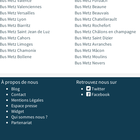
Bus Metz Valence
Bus Metz Forbach
Bus Metz Valenciennes
Bus Metz Beaune
Bus Metz Versailles
Bus Metz Beauvais
Bus Metz Lyon
Bus Metz Chatellerault
Bus Metz Biarritz
Bus Metz Rochefort
Bus Metz Saint Jean de Luz
Bus Metz Châlons en champagne
Bus Metz Cahors
Bus Metz Saint Dizier
Bus Metz Limoges
Bus Metz Avranches
Bus Metz Chamonix
Bus Metz Mâcon
Bus Metz Bollene
Bus Metz Moulins
Bus Metz Nevers
À propos de nous
Retrouvez nous sur
Blog
Twitter
Contact
Facebook
Mentions Légales
Espace presse
Widget
Qui sommes nous ?
Partenariat