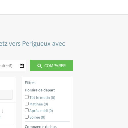
etz vers Perigueux avec
COMPARER
Filtres
Horaire de départ
Tôt le matin (0)
Matinée (0)
Après-midi (0)
x
Soirée (0)
Compagnie de bus