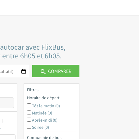
 autocar avec FlixBus,
t entre 6h05 et 6h05.
COMPARER
Filtres
Horaire de départ
Tôt le matin (0)
Matinée (0)
Après-midi (0)
x
Soirée (0)
Compagnie de bus