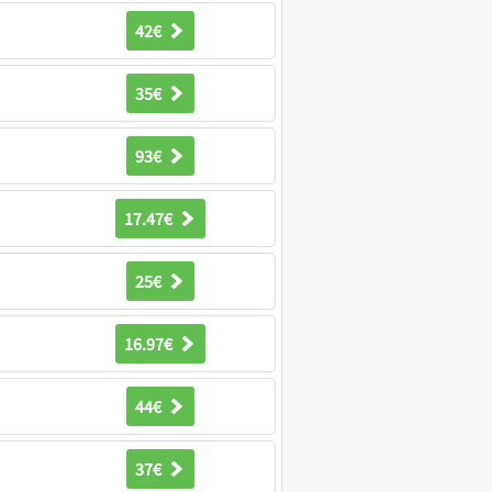
42€
35€
93€
17.47€
25€
16.97€
44€
37€