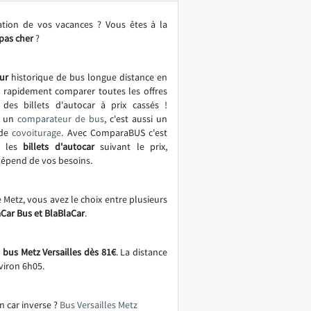
ation de vos vacances ? Vous êtes à la
 pas cher
?
ur
historique de bus longue distance en
t rapidement comparer toutes les offres
 des billets d'autocar à prix cassés !
t un
comparateur de bus
, c'est aussi un
 de
covoiturage
. Avec ComparaBUS c'est
r les
billets d'autocar
suivant le prix,
 dépend de vos besoins.
e Metz, vous avez le choix entre plusieurs
aCar Bus et BlaBlaCar
.
e bus Metz Versailles dès 81€
. La distance
viron 6h05.
n car inverse ?
Bus Versailles Metz