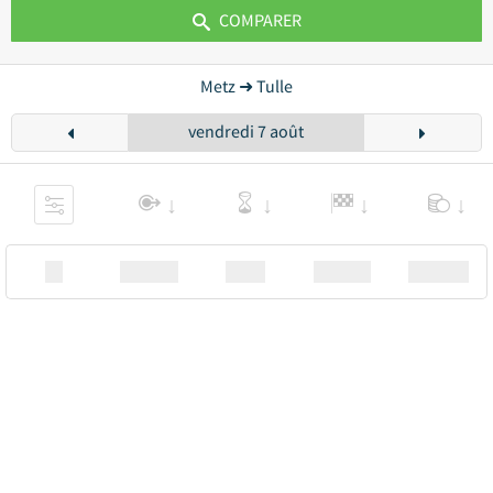
COMPARER
Metz ➜ Tulle
vendredi 7 août
XX
Station
00:00
Station
00.00€ a