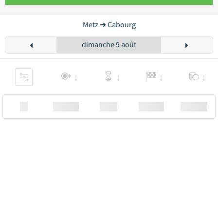
Metz ➜ Cabourg
dimanche 9 août
XX
Station
00:00
Station
00.00€ a