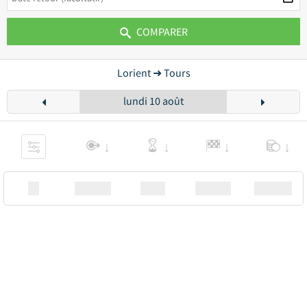
COMPARER
Lorient ➜ Tours
lundi 10 août
XX
Station
00:00
Station
00.00€ a