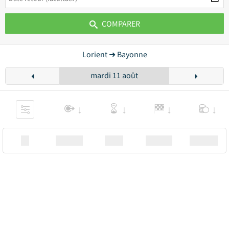
COMPARER
Lorient ➜ Bayonne
mardi 11 août
XX
Station
00:00
Station
00.00€ a