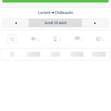
Lorient ➜ Châteaulin
lundi 10 août
XX
Station
00:00
Station
00.00€ a