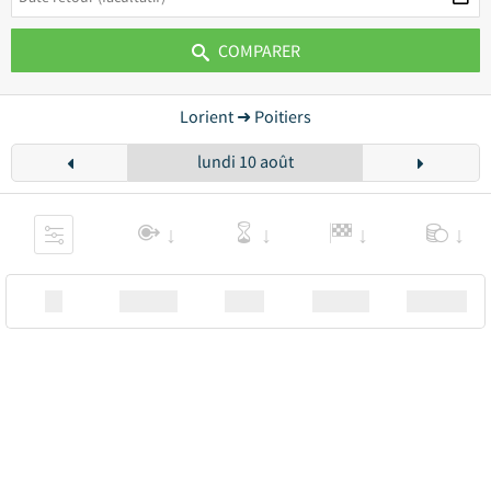
COMPARER
Lorient ➜ Poitiers
lundi 10 août
XX
Station
00:00
Station
00.00€ a