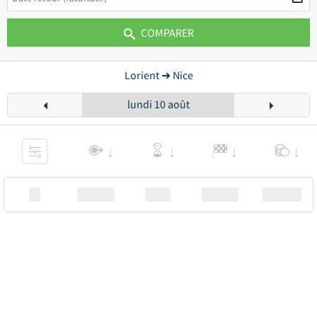
COMPARER
Lorient ➜ Nice
lundi 10 août
XX
Station
00:00
Station
00.00€ a