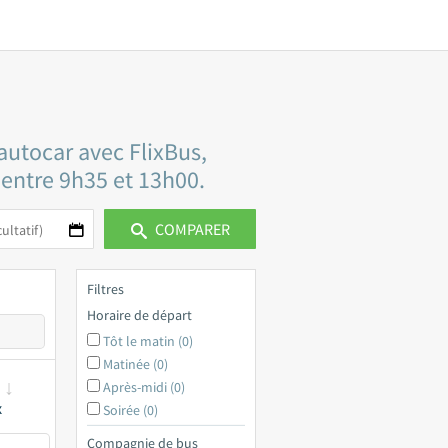
autocar avec FlixBus,
t entre 9h35 et 13h00.
COMPARER
Filtres
Horaire de départ
Tôt le matin (0)
Matinée (0)
Après-midi (0)
x
Soirée (0)
Compagnie de bus