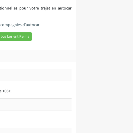
itionnelles pour votre trajet en autocar
s compagnies d'autocar
 bus Lorient Reims
e 103€.