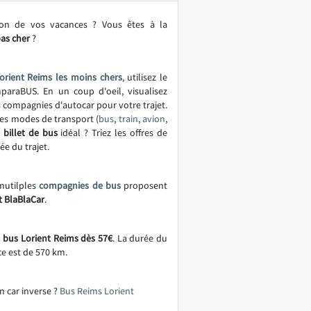
ion de vos vacances ? Vous êtes à la
as cher
?
orient Reims les moins chers
, utilisez le
araBUS. En un coup d'oeil, visualisez
es compagnies d'autocar pour votre trajet.
es modes de transport (
bus
,
train
,
avion
,
e
billet de bus
idéal ? Triez les offres de
ée du trajet.
 mutilples
compagnies de bus
proposent
t BlaBlaCar
.
e bus Lorient Reims dès 57€
. La durée du
ce est de 570 km.
n car inverse ?
Bus Reims Lorient