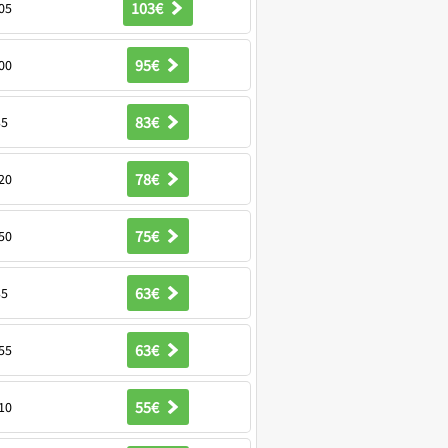
103€
05
95€
00
83€
35
78€
20
75€
50
63€
35
63€
55
55€
10