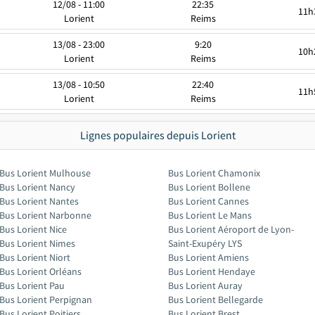
12/08 - 11:00
22:35
11h
Lorient
Reims
13/08 - 23:00
9:20
10h
Lorient
Reims
13/08 - 10:50
22:40
11h
Lorient
Reims
Lignes populaires depuis Lorient
Bus Lorient Mulhouse
Bus Lorient Chamonix
Bus Lorient Nancy
Bus Lorient Bollene
Bus Lorient Nantes
Bus Lorient Cannes
Bus Lorient Narbonne
Bus Lorient Le Mans
Bus Lorient Nice
Bus Lorient Aéroport de Lyon-
Bus Lorient Nimes
Saint-Exupéry LYS
Bus Lorient Niort
Bus Lorient Amiens
Bus Lorient Orléans
Bus Lorient Hendaye
Bus Lorient Pau
Bus Lorient Auray
Bus Lorient Perpignan
Bus Lorient Bellegarde
Bus Lorient Poitiers
Bus Lorient Brest