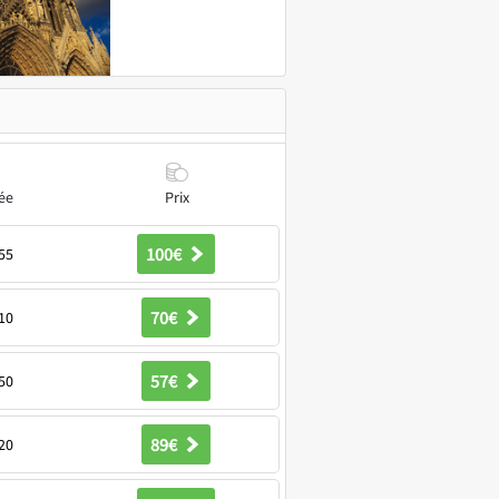
ée
Prix
100€
55
70€
10
57€
50
89€
20