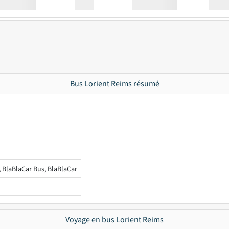
Station
00:00
Station
00.00
Bus Lorient Reims résumé
, BlaBlaCar Bus, BlaBlaCar
Voyage en bus Lorient Reims