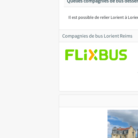
Quelles compagnies de bus desser
Il est possible de relier Lorient à Lori
Compagnies de bus Lorient Reims