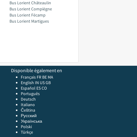
Bus Lorient Châteaulin
Bus Lorient Compiègne
Bus Lorient Fécamp
Bus Lorient Martigues
Disponible également en
Français FR
BE
MA
English
IN
US
GB
Español ES
CO
Português
Deutsch
Italiano
Čeština
Русский
Українська
Polski
Türkçe