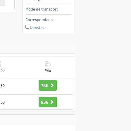
€ a
Mode de transport
Correspondance
Direct (0)
rée
Prix
75€
h30
83€
h50