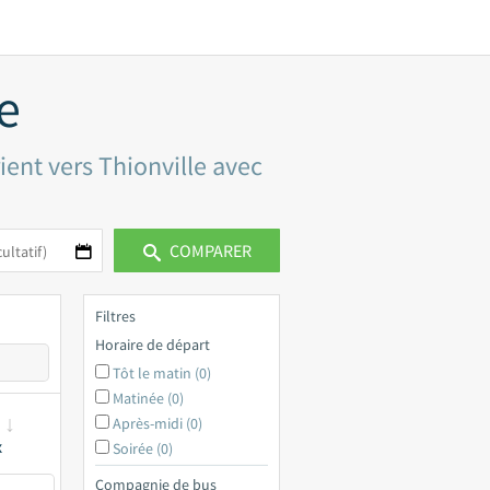
e
ient vers Thionville avec
COMPARER
Filtres
Horaire de départ
Tôt le matin (0)
Matinée (0)
Après-midi (0)
x
Soirée (0)
Compagnie de bus