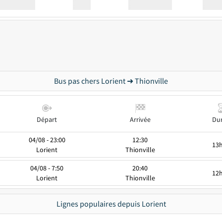
Station
00:00
Station
00.00
Bus pas chers Lorient ➜ Thionville
Départ
Arrivée
Du
04/08 - 23:00
12:30
13
Lorient
Thionville
04/08 - 7:50
20:40
12
Lorient
Thionville
Lignes populaires depuis Lorient