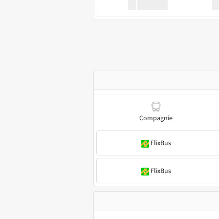
XX
GoodBus
Compagnie
FlixBus
FlixBus