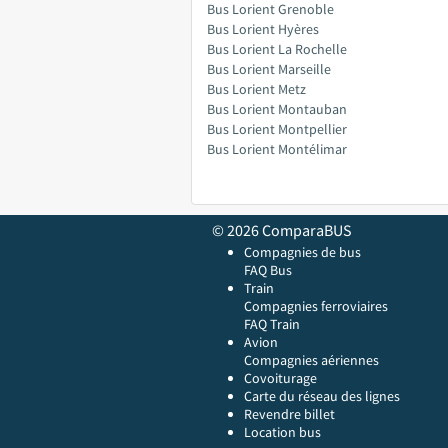
Bus Lorient Grenoble
Bus Lorient Hyères
Bus Lorient La Rochelle
Bus Lorient Marseille
Bus Lorient Metz
Bus Lorient Montauban
Bus Lorient Montpellier
Bus Lorient Montélimar
© 2026 ComparaBUS
Compagnies de bus
FAQ Bus
Train
Compagnies ferroviaires
FAQ Train
Avion
Compagnies aériennes
Covoiturage
Carte du réseau des lignes
Revendre billet
Location bus