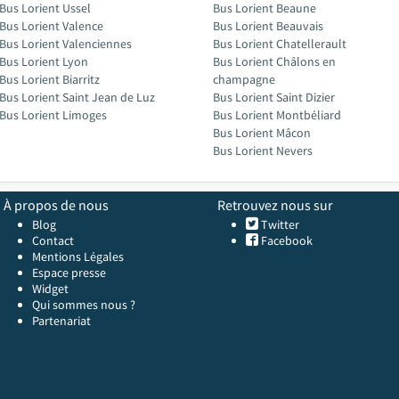
Bus Lorient Ussel
Bus Lorient Beaune
Bus Lorient Valence
Bus Lorient Beauvais
Bus Lorient Valenciennes
Bus Lorient Chatellerault
Bus Lorient Lyon
Bus Lorient Châlons en
Bus Lorient Biarritz
champagne
Bus Lorient Saint Jean de Luz
Bus Lorient Saint Dizier
Bus Lorient Limoges
Bus Lorient Montbéliard
Bus Lorient Mâcon
Bus Lorient Nevers
À propos de nous
Retrouvez nous sur
Blog
Twitter
Contact
Facebook
Mentions Légales
Espace presse
Widget
Qui sommes nous ?
Partenariat