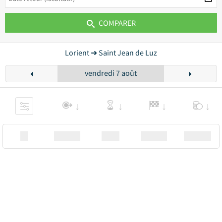
COMPARER
Lorient ➜ Saint Jean de Luz
vendredi 7 août
XX
Station
00:00
Station
00.00€ a