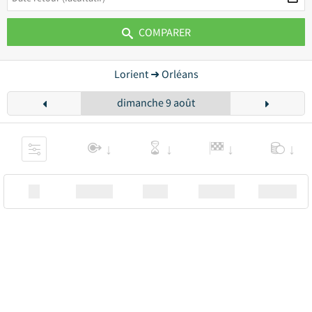
COMPARER
Lorient ➜ Orléans
dimanche 9 août
XX
Station
00:00
Station
00.00€ a