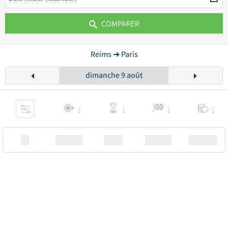
COMPARER
Reims ➜ Paris
dimanche 9 août
XX
Station
00:00
Station
00.00€ a