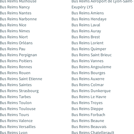
Bus Reims Mulhouse
Bus Reims Aéroport de Lyon-Saint-
Bus Reims Nancy
Exupéry LYS
Bus Reims Nantes
Bus Reims Amiens
Bus Reims Narbonne
Bus Reims Hendaye
Bus Reims Nice
Bus Reims Laval
Bus Reims Nimes
Bus Reims Auray
Bus Reims Niort
Bus Reims Brest
Bus Reims Orléans
Bus Reims Lorient
Bus Reims Pau
Bus Reims Quimper
Bus Reims Perpignan
Bus Reims Saint Brieuc
Bus Reims Poitiers
Bus Reims Vannes
Bus Reims Rennes
Bus Reims Angouleme
Bus Reims Rouen
Bus Reims Bourges
Bus Reims Saint Etienne
Bus Reims Auxerre
Bus Reims Saintes
Bus Reims Colmar
Bus Reims Strasbourg
Bus Reims Dunkerque
Bus Reims Tarbes
Bus Reims Le Havre
Bus Reims Toulon
Bus Reims Troyes
Bus Reims Toulouse
Bus Reims Dieppe
Bus Reims Tours
Bus Reims Forbach
Bus Reims Valence
Bus Reims Beaune
Bus Reims Versailles
Bus Reims Beauvais
Bus Reims Lyon
Bus Reims Chatellerault