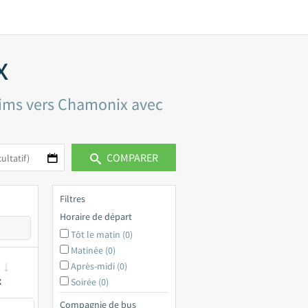
x
Reims vers Chamonix avec
COMPARER
Filtres
Horaire de départ
Tôt le matin (0)
Matinée (0)
Après-midi (0)
x
Soirée (0)
Compagnie de bus