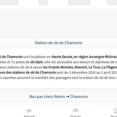
Station
00:00
Station
00.00
Station de ski de Chamonix
ski de Chamonix
sont localisées en
Haute-Savoie, en région Auvergne-Rhônes
tées et 71 pistes de
ski alpin
, elle est accessible aux skieurs et alpinistes de
eurs stations de ski à savoir
les Grands Montets, Brevent, Le Tour, La Flégere
ure des stations de ski
de Chamonix
sont du 3 décembre 2016 au 1 avril 2017
es navettes assurent le transfert des passagers vers la station de ski de leur
Bus pas chers Reims ➜ Chamonix
Départ
Arrivée
Dur