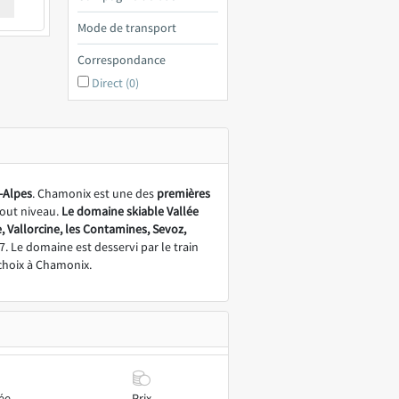
€ a
Mode de transport
Correspondance
Direct (0)
-Alpes
. Chamonix est une des
premières
 tout niveau.
Le domaine skiable
Vallée
, Vallorcine, les Contamines, Sevoz,
. Le domaine est desservi par le train
 choix à Chamonix.
ée
Prix