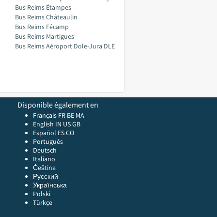
Bus Reims Étampes
Bus Reims Châteaulin
Bus Reims Fécamp
Bus Reims Martigues
Bus Reims Aéroport Dole-Jura DLE
Disponible également en
Français FR
BE
MA
English
IN
US
GB
Español ES
CO
Português
Deutsch
Italiano
Čeština
Русский
Українська
Polski
Türkçe