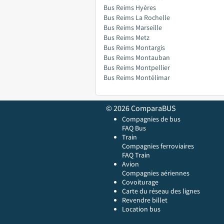
Bus Reims Hyères
Bus Reims La Rochelle
Bus Reims Marseille
Bus Reims Metz
Bus Reims Montargis
Bus Reims Montauban
Bus Reims Montpellier
Bus Reims Montélimar
© 2026 ComparaBUS
Compagnies de bus
FAQ Bus
Train
Compagnies ferroviaires
FAQ Train
Avion
Compagnies aériennes
Covoiturage
Carte du réseau des lignes
Revendre billet
Location bus