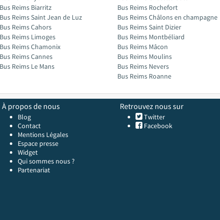
Bus Reims Biarritz
Bus Reims Rochefort
Bus Reims Saint Jean de Luz
Bus Reims Châlons en champagne
Bus Reims Cahors
Bus Reims Saint Dizier
Bus Reims Limoges
Bus Reims Montbéliard
Bus Reims Chamonix
Bus Reims Mâcon
Bus Reims Cannes
Bus Reims Moulins
Bus Reims Le Mans
Bus Reims Nevers
Bus Reims Roanne
À propos de nous
Retrouvez nous sur
Blog
Twitter
Contact
Facebook
Mentions Légales
Espace presse
Widget
Qui sommes nous ?
Partenariat