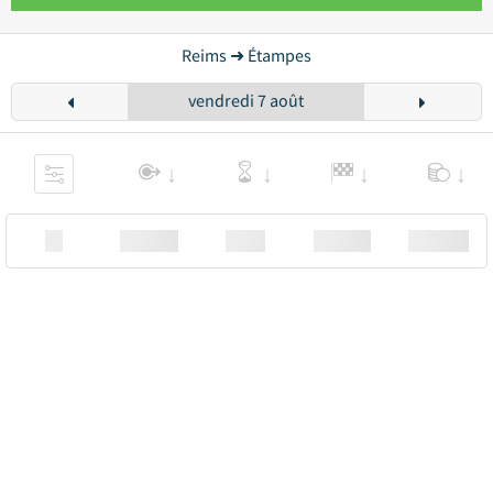
Reims ➜ Étampes
vendredi 7 août
XX
Station
00:00
Station
00.00€ a