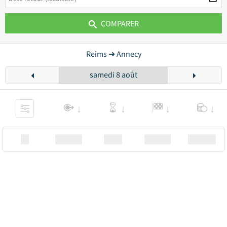
COMPARER
Reims ➜ Annecy
samedi 8 août
XX
Station
00:00
Station
00.00€ a