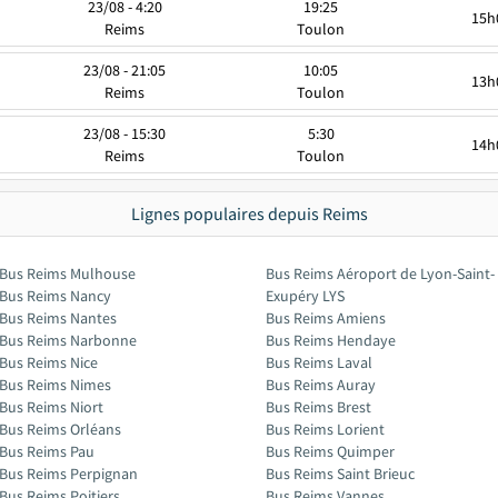
23/08 - 4:20
19:25
15h
Reims
Toulon
23/08 - 21:05
10:05
13h
Reims
Toulon
23/08 - 15:30
5:30
14h
Reims
Toulon
Lignes populaires depuis Reims
Bus Reims Mulhouse
Bus Reims Aéroport de Lyon-Saint-
Bus Reims Nancy
Exupéry LYS
Bus Reims Nantes
Bus Reims Amiens
Bus Reims Narbonne
Bus Reims Hendaye
Bus Reims Nice
Bus Reims Laval
Bus Reims Nimes
Bus Reims Auray
Bus Reims Niort
Bus Reims Brest
Bus Reims Orléans
Bus Reims Lorient
Bus Reims Pau
Bus Reims Quimper
Bus Reims Perpignan
Bus Reims Saint Brieuc
Bus Reims Poitiers
Bus Reims Vannes