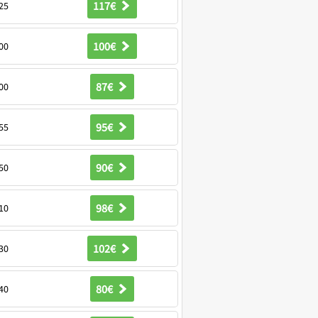
117€
25
100€
00
87€
00
95€
55
90€
50
98€
10
102€
30
80€
40