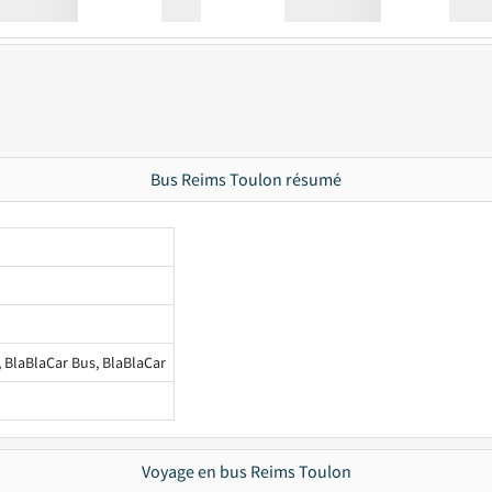
Station
00:00
Station
00.00
Bus Reims Toulon résumé
, BlaBlaCar Bus, BlaBlaCar
Voyage en bus Reims Toulon