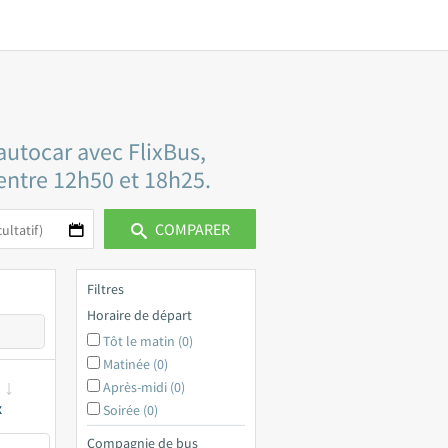
autocar avec FlixBus,
 entre 12h50 et 18h25.
COMPARER
Filtres
Horaire de départ
Tôt le matin (0)
Matinée (0)
Après-midi (0)
x
Soirée (0)
Compagnie de bus