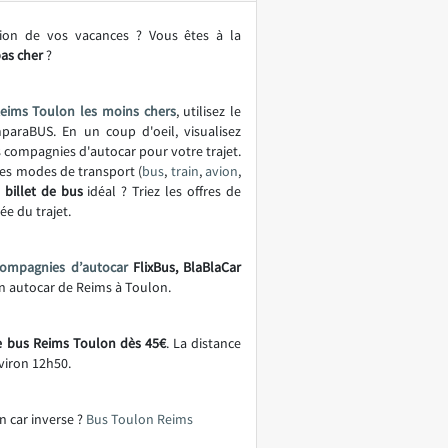
tion de vos vacances ? Vous êtes à la
as cher
?
eims Toulon les moins chers
, utilisez le
araBUS. En un coup d'oeil, visualisez
es compagnies d'autocar pour votre trajet.
es modes de transport (
bus
,
train
,
avion
,
e
billet de bus
idéal ? Triez les offres de
ée du trajet.
compagnies d’autocar
FlixBus, BlaBlaCar
 en autocar de Reims à Toulon.
de bus Reims Toulon dès 45€
. La distance
viron 12h50.
n car inverse ?
Bus Toulon Reims