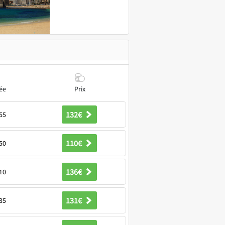
ée
Prix
132€
55
110€
50
136€
10
131€
35