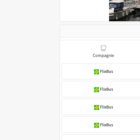
Compagnie
FlixBus
FlixBus
FlixBus
FlixBus