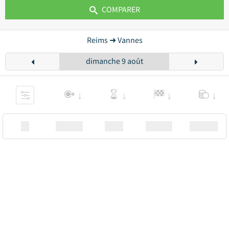
COMPARER
Reims ➜ Vannes
dimanche 9 août
XX
Station
00:00
Station
00.00€ a