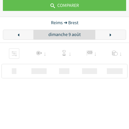
COMPARER
Reims ➜ Brest
dimanche 9 août
XX
Station
00:00
Station
00.00€ a