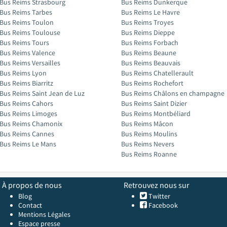
Bus Reims Strasbourg
Bus Reims Dunkerque
Bus Reims Tarbes
Bus Reims Le Havre
Bus Reims Toulon
Bus Reims Troyes
Bus Reims Toulouse
Bus Reims Dieppe
Bus Reims Tours
Bus Reims Forbach
Bus Reims Valence
Bus Reims Beaune
Bus Reims Versailles
Bus Reims Beauvais
Bus Reims Lyon
Bus Reims Chatellerault
Bus Reims Biarritz
Bus Reims Rochefort
Bus Reims Saint Jean de Luz
Bus Reims Châlons en champagne
Bus Reims Cahors
Bus Reims Saint Dizier
Bus Reims Limoges
Bus Reims Montbéliard
Bus Reims Chamonix
Bus Reims Mâcon
Bus Reims Cannes
Bus Reims Moulins
Bus Reims Le Mans
Bus Reims Nevers
Bus Reims Roanne
À propos de nous
Retrouvez nous sur
Blog
Twitter
Contact
Facebook
Mentions Légales
Espace presse