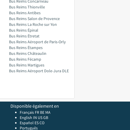
Bus Reims Concarneau
Bus Reims Thionville
Bus Reims Antibes
Bus Reims Salon de Provence
Bus Reims La Roche sur Yon
Bus Reims Épinal
Bus Reims Étretat
Bus Reims Aéroport de Paris-Orly
Bus Reims Étampes
Bus Reims Châteaulin
Bus Reims Fécamp
Bus Reims Martigues
Bus Reims Aéroport Dole-Jura DLE
Disponible également en
Français FR
BE
MA
English
IN
US
GB
Español ES
CO
Português