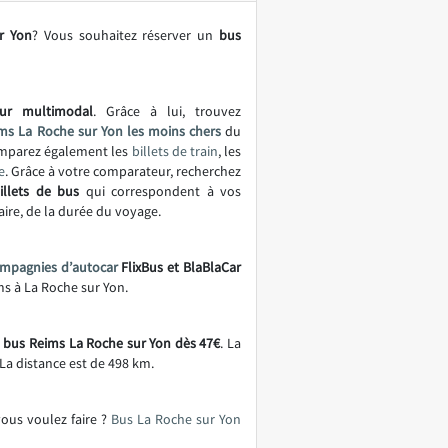
r Yon
? Vous souhaitez réserver un
bus
ur multimodal
. Grâce à lui, trouvez
ms La Roche sur Yon les moins chers
du
omparez également les
billets de train
, les
e
. Grâce à votre comparateur, recherchez
illets de bus
qui correspondent à vos
aire, de la durée du voyage.
mpagnies d’autocar
FlixBus et BlaBlaCar
ims à La Roche sur Yon.
e bus Reims La Roche sur Yon dès 47€
. La
 La distance est de 498 km.
vous voulez faire ?
Bus La Roche sur Yon