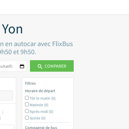
 Yon
on en autocar avec FlixBus
 9h50 et 9h50.
COMPARER
Filtres
Horaire de départ
Tôt le matin (0)
Matinée (0)
Après-midi (0)
x
Soirée (0)
Compagnie de bus