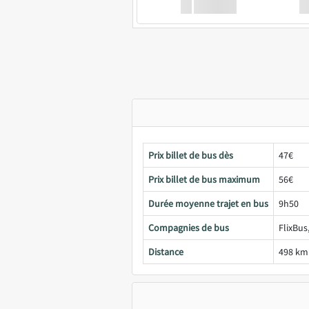
XX
GoodBus
Prix billet de bus dès
47€
Prix billet de bus maximum
56€
Durée moyenne trajet en bus
9h50
Compagnies de bus
FlixBus
Distance
498 km