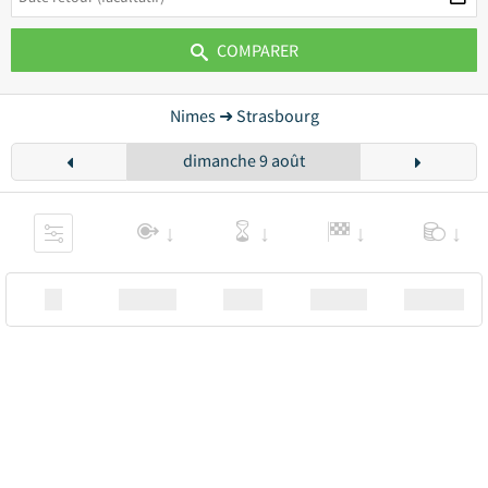
COMPARER
Nimes ➜ Strasbourg
dimanche 9 août
XX
Station
00:00
Station
00.00€ a