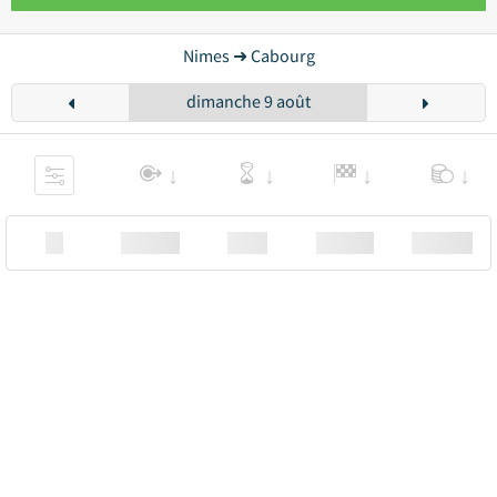
Nimes ➜ Cabourg
dimanche 9 août
XX
Station
00:00
Station
00.00€ a