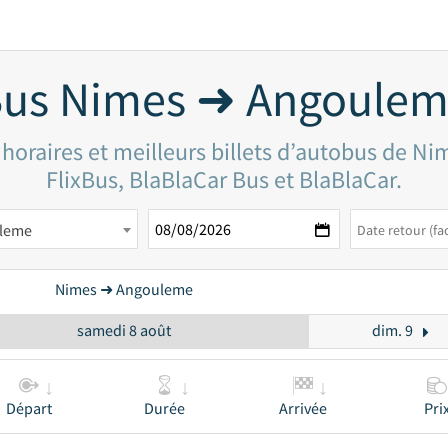
us Nimes ➜ Angoule
 horaires et meilleurs billets d’autobus de N
FlixBus, BlaBlaCar Bus et BlaBlaCar.
leme
Nimes ➜ Angouleme
samedi 8 août
dim. 9
Départ
Durée
Arrivée
Pri