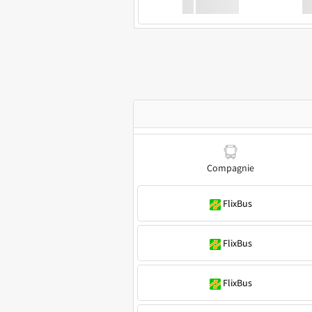
XX
GoodBus
Compagnie
FlixBus
FlixBus
FlixBus