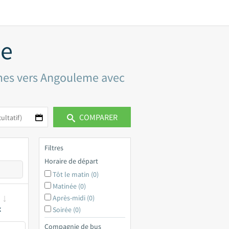
me
imes vers Angouleme avec
COMPARER
Filtres
Horaire de départ
Tôt le matin (0)
Matinée (0)
Après-midi (0)
x
Soirée (0)
Compagnie de bus