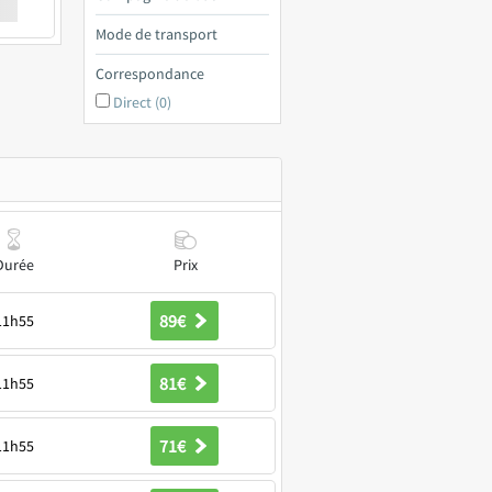
€ a
Mode de transport
Correspondance
Direct (0)
Durée
Prix
89€
11h55
81€
11h55
71€
11h55