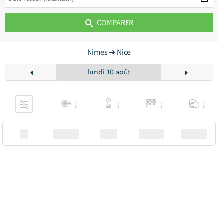
COMPARER
Nimes ➜ Nice
lundi 10 août
XX
Station
00:00
Station
00.00€ a