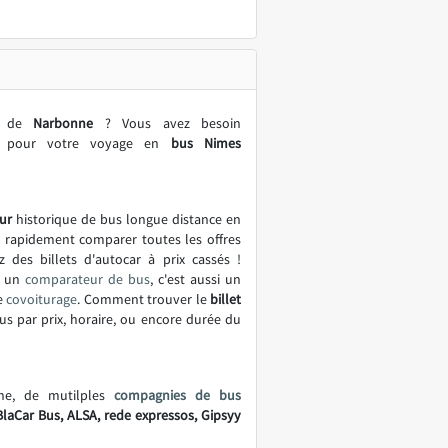
le de
Narbonne
? Vous avez besoin
es pour votre voyage en
bus Nimes
ur
historique de bus longue distance en
t rapidement comparer toutes les offres
z des billets d'autocar à prix cassés !
t un
comparateur de bus
, c'est aussi un
e
covoiturage
. Comment trouver le
billet
bus par prix, horaire, ou encore durée du
ne, de mutilples
compagnies de bus
BlaCar Bus, ALSA, rede expressos, Gipsyy