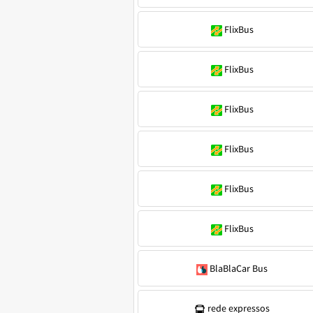
FlixBus
FlixBus
FlixBus
FlixBus
FlixBus
FlixBus
BlaBlaCar Bus
rede expressos