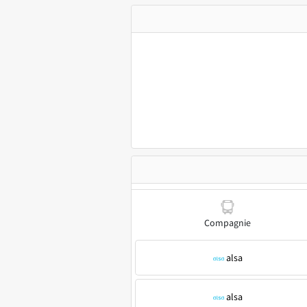
Compagnie
alsa
alsa