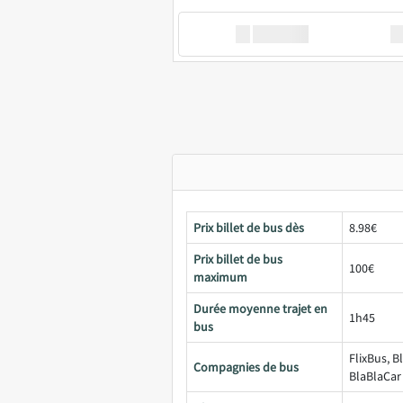
XX
GoodBus
Prix billet de bus dès
8.98€
Prix billet de bus
100€
maximum
Durée moyenne trajet en
1h45
bus
FlixBus, B
Compagnies de bus
BlaBlaCar