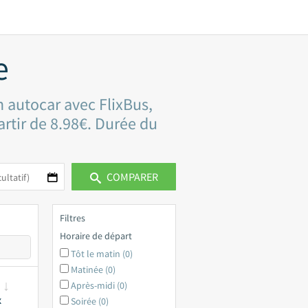
e
 autocar avec FlixBus,
artir de 8.98€. Durée du
COMPARER
Filtres
Horaire de départ
Tôt le matin (0)
Matinée (0)
Après-midi (0)
x
Soirée (0)