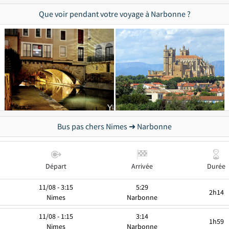
Que voir pendant votre voyage à Narbonne ?
Bus pas chers Nimes ➜ Narbonne
Départ
Arrivée
Durée
11/08 - 3:15
5:29
2h14
Nimes
Narbonne
11/08 - 1:15
3:14
1h59
Nimes
Narbonne