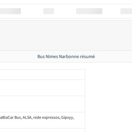
Station
00:00
Station
00.00
Bus Nimes Narbonne résumé
laBlaCar Bus, ALSA, rede expressos, Gipsyy,