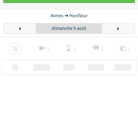
Nimes ➜ Honfleur
dimanche 9 août
XX
Station
00:00
Station
00.00€ a