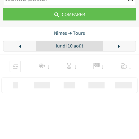
COMPARER
Nimes ➜ Tours
lundi 10 août
XX
Station
00:00
Station
00.00€ a