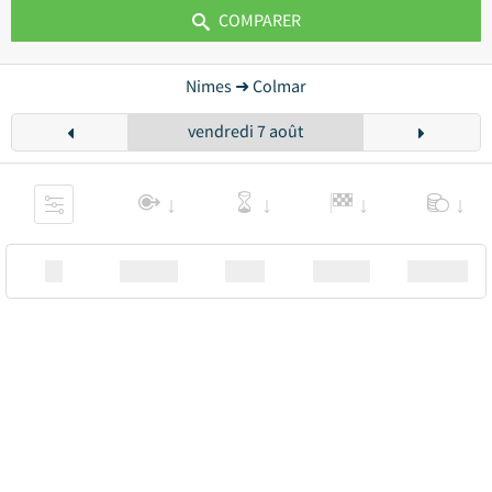
COMPARER
Nimes ➜ Colmar
vendredi 7 août
XX
Station
00:00
Station
00.00€ a