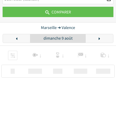
COMPARER
Marseille ➜ Valence
dimanche 9 août
XX
Station
00:00
Station
00.00€ a