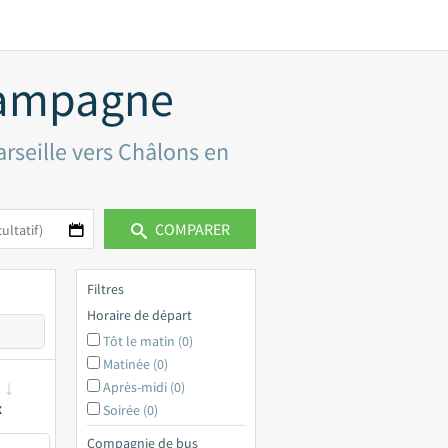
hampagne
arseille vers Châlons en
COMPARER
Filtres
Horaire de départ
Tôt le matin (0)
Matinée (0)
Après-midi (0)
x
Soirée (0)
Compagnie de bus