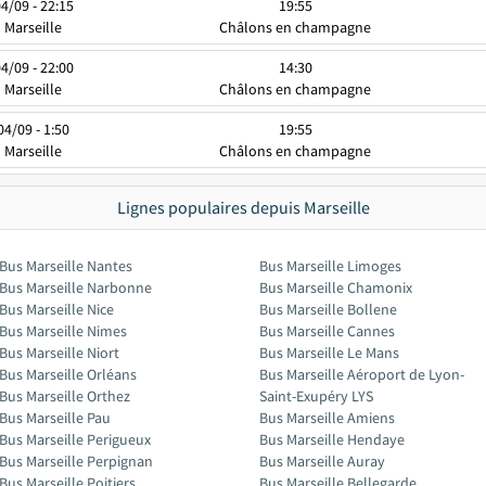
4/09 - 22:15
19:55
Marseille
Châlons en champagne
4/09 - 22:00
14:30
Marseille
Châlons en champagne
04/09 - 1:50
19:55
Marseille
Châlons en champagne
Lignes populaires depuis Marseille
Bus Marseille Nantes
Bus Marseille Limoges
Bus Marseille Narbonne
Bus Marseille Chamonix
Bus Marseille Nice
Bus Marseille Bollene
Bus Marseille Nimes
Bus Marseille Cannes
Bus Marseille Niort
Bus Marseille Le Mans
Bus Marseille Orléans
Bus Marseille Aéroport de Lyon-
Bus Marseille Orthez
Saint-Exupéry LYS
Bus Marseille Pau
Bus Marseille Amiens
Bus Marseille Perigueux
Bus Marseille Hendaye
Bus Marseille Perpignan
Bus Marseille Auray
Bus Marseille Poitiers
Bus Marseille Bellegarde