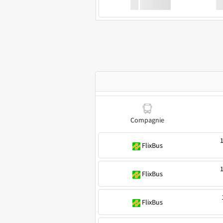
XX
GoodBus
Compagnie
1
FlixBus
1
FlixBus
FlixBus