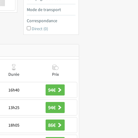
€ a
Mode de transport
Correspondance
Direct (0)
Durée
Prix
94€
16h40
94€
13h25
86€
18h05