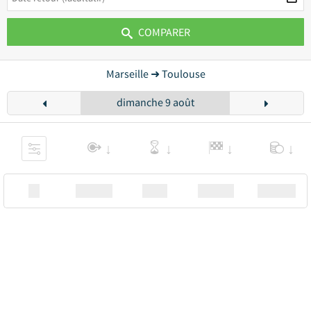
COMPARER
Marseille ➜ Toulouse
dimanche 9 août
XX
Station
00:00
Station
00.00€ a