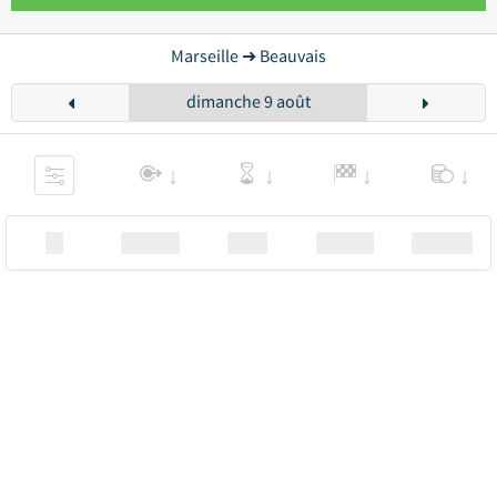
Marseille ➜ Beauvais
dimanche 9 août
XX
Station
00:00
Station
00.00€ a