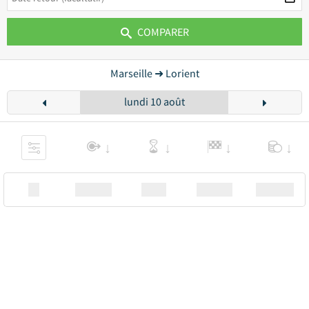
COMPARER
Marseille ➜ Lorient
lundi 10 août
XX
Station
00:00
Station
00.00€ a