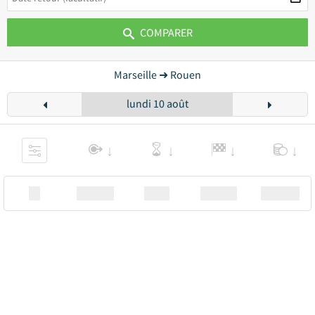
COMPARER
Marseille ➜ Rouen
lundi 10 août
XX
Station
00:00
Station
00.00€ a