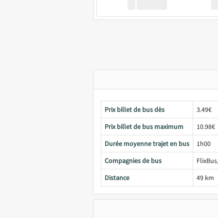
XX
GoodBus
Prix billet de bus dès
3.49€
Prix billet de bus maximum
10.98€
Durée moyenne trajet en bus
1h00
Compagnies de bus
FlixBus
Distance
49 km