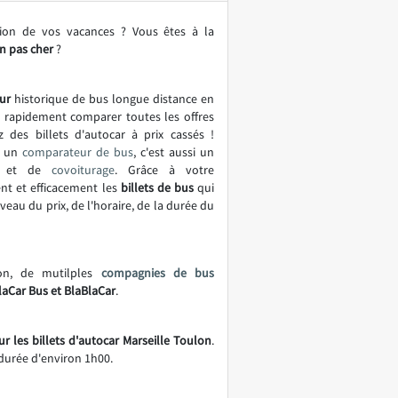
tion de vos vacances ? Vous êtes à la
n pas cher
?
ur
historique de bus longue distance en
t rapidement comparer toutes les offres
z des billets d'autocar à prix cassés !
t un
comparateur de bus
, c'est aussi un
et de
covoiturage
. Grâce à votre
nt et efficacement les
billets de bus
qui
eau du prix, de l'horaire, de la durée du
lon, de mutilples
compagnies de bus
laCar Bus et BlaBlaCar
.
ur les billets d'autocar Marseille Toulon
.
durée d'environ 1h00.