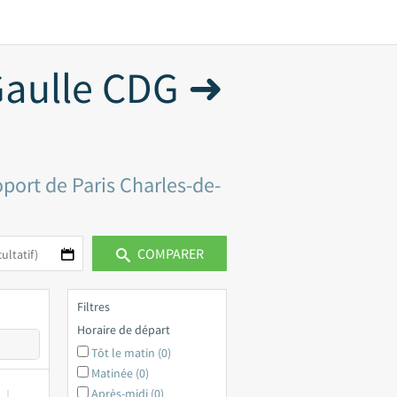
Gaulle CDG ➜
oport de Paris Charles-de-
COMPARER
Filtres
Horaire de départ
Tôt le matin (0)
Matinée (0)
Après-midi (0)