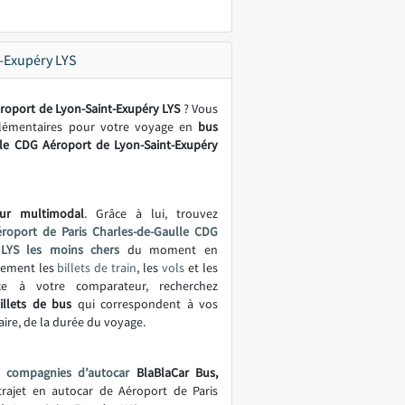
t-Exupéry LYS
roport de Lyon-Saint-Exupéry LYS
? Vous
plémentaires pour votre voyage en
bus
lle CDG Aéroport de Lyon-Saint-Exupéry
ur multimodal
. Grâce à lui, trouvez
roport de Paris Charles-de-Gaulle CDG
 LYS les moins chers
du moment en
lement les
billets de train
, les
vols
et les
ce à votre comparateur, recherchez
illets de bus
qui correspondent à vos
aire, de la durée du voyage.
s
compagnies d’autocar
BlaBlaCar Bus,
trajet en autocar de Aéroport de Paris