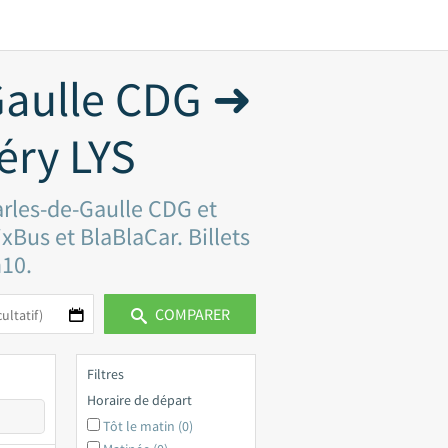
Gaulle CDG ➜
éry LYS
arles-de-Gaulle CDG et
xBus et BlaBlaCar. Billets
h10.
COMPARER
Filtres
Horaire de départ
Tôt le matin (0)