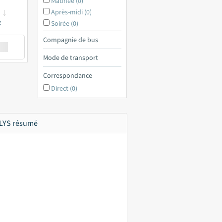
Matinée (0)
Après-midi (0)
x
Soirée (0)
Compagnie de bus
€ a
Mode de transport
Correspondance
Direct (0)
 LYS résumé