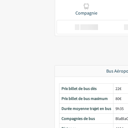
Compagnie
XX
GoodBus
Bus Aéropo
Prix billet de bus dès
22€
Prix billet de bus maximum
80€
Durée moyenne trajet en bus
9h35
Compagnies de bus
BlaBlaC