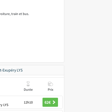
voiture, train et bus.
t-Exupéry LYS
Durée
Prix
62€
12h10
ry LYS