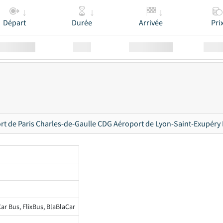
Départ
Durée
Arrivée
Pri
Station
00:00
Station
00.00
rt de Paris Charles-de-Gaulle CDG Aéroport de Lyon-Saint-Exupéry
ar Bus, FlixBus, BlaBlaCar