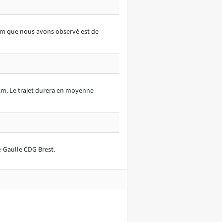
imum que nous avons observé est de
km. Le trajet durera en moyenne
e-Gaulle CDG Brest.