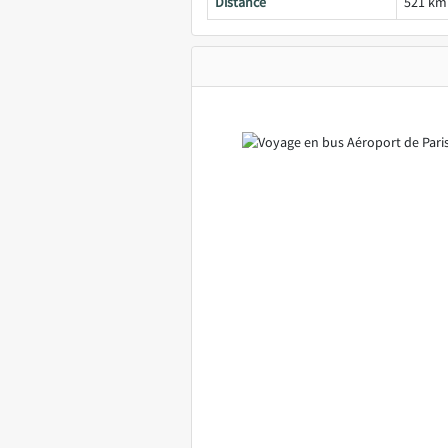
Distance
521 km