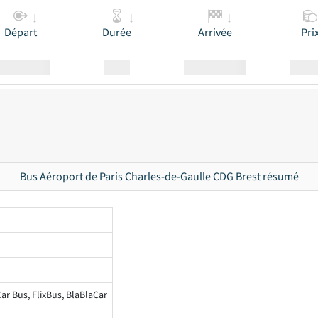
Départ
Durée
Arrivée
Pri
Station
00:00
Station
00.00
Bus Aéroport de Paris Charles-de-Gaulle CDG Brest résumé
ar Bus, FlixBus, BlaBlaCar