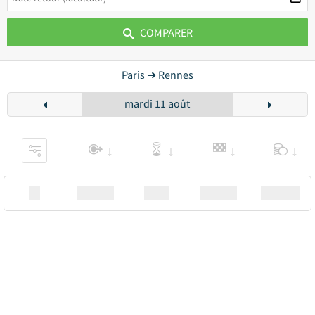
COMPARER
Paris ➜ Rennes
mardi 11 août
XX
Station
00:00
Station
00.00€ a