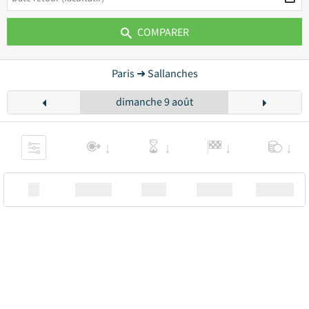
COMPARER
Paris ➜ Sallanches
dimanche 9 août
XX
Station
00:00
Station
00.00€ a