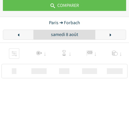
COMPARER
Paris ➜ Forbach
samedi 8 août
XX
Station
00:00
Station
00.00€ a