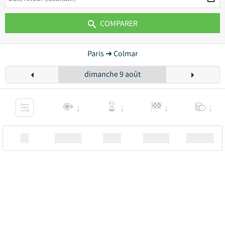
COMPARER
Paris ➜ Colmar
dimanche 9 août
XX
Station
00:00
Station
00.00€ a