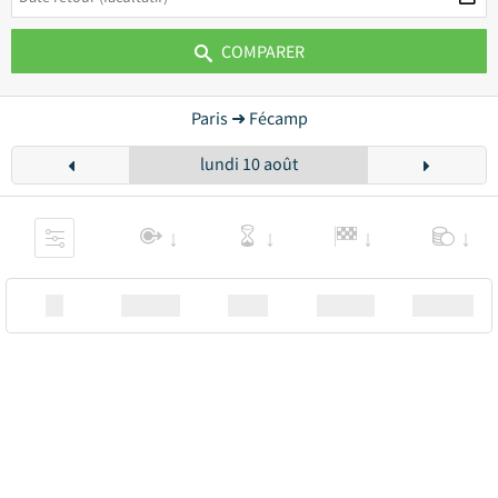
COMPARER
Paris ➜ Fécamp
lundi 10 août
XX
Station
00:00
Station
00.00€ a