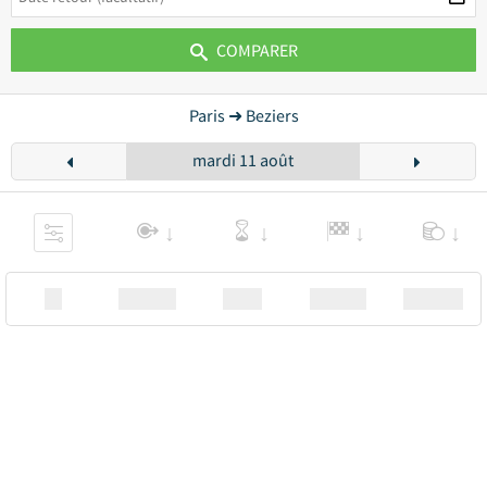
COMPARER
Paris ➜ Beziers
mardi 11 août
XX
Station
00:00
Station
00.00€ a